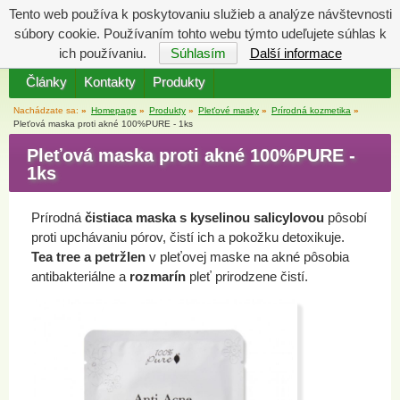
Tento web používa k poskytovaniu služieb a analýze návštevnosti
Katalóg
Váš košík
súbory cookie. Používaním tohto webu týmto udeľujete súhlas k
je prázdny
ich používaniu.
Súhlasím
Další informace
Články
Kontakty
Produkty
Nachádzate sa:
»
Homepage
»
Produkty
»
Pleťové masky
»
Prírodná kozmetika
»
Pleťová maska proti akné 100%PURE - 1ks
Pleťová maska proti akné 100%PURE -
1ks
Prírodná
čistiaca maska s kyselinou salicylovou
pôsobí
proti upchávaniu pórov, čistí ich a pokožku detoxikuje.
Tea tree a petržlen
v pleťovej maske na akné pôsobia
antibakteriálne a
rozmarín
pleť prirodzene čistí.