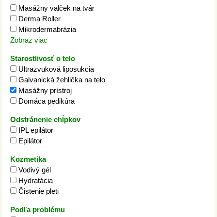
Masážny valček na tvár
Derma Roller
Mikrodermabrázia
Zobraz viac
Starostlivosť o telo
Ultrazvuková liposukcia
Galvanická žehlička na telo
Masážny prístroj
Domáca pedikúra
Odstránenie chĺpkov
IPL epilátor
Epilátor
Kozmetika
Vodivý gél
Hydratácia
Čistenie pleti
Podľa problému