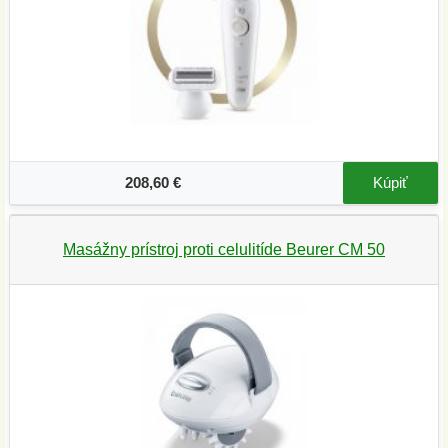
208,60 €
Kúpiť
Masážny prístroj proti celulitíde Beurer CM 50