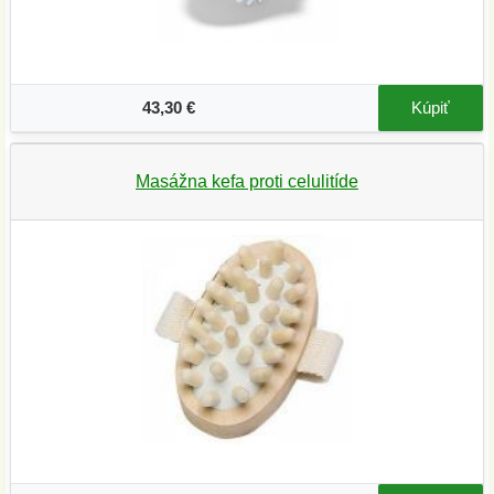
43,30 €
Kúpiť
Masážna kefa proti celulitíde