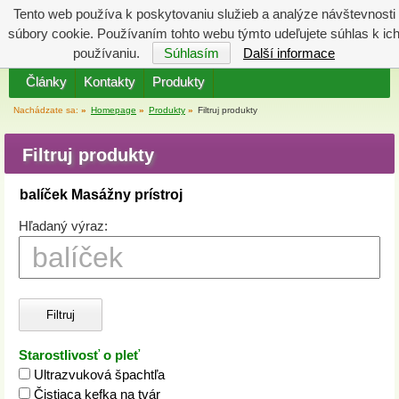
Tento web používa k poskytovaniu služieb a analýze návštevnosti
Katalóg
Váš košík
súbory cookie. Používaním tohto webu týmto udeľujete súhlas k ic
je prázdny
používaniu.
Súhlasím
Další informace
Články
Kontakty
Produkty
Nachádzate sa:
»
Homepage
»
Produkty
»
Filtruj produkty
Filtruj produkty
balíček Masážny prístroj
Hľadaný výraz:
Starostlivosť o pleť
Ultrazvuková špachtľa
Čistiaca kefka na tvár