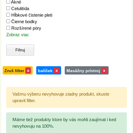
Akné
Celulitída
Hĺbkové čistenie pleti
Čierne bodky
Rozšírené póry
Zobraz viac
Zruš filter
x
balíček
x
Masážny prístroj
x
Vašmu výberu nevyhovuje ziadny produkt, skuste
upravit filter.
Máme tiež produkty ktore by vás mohli zaujímat i ked
nevyhovuju na 100%.