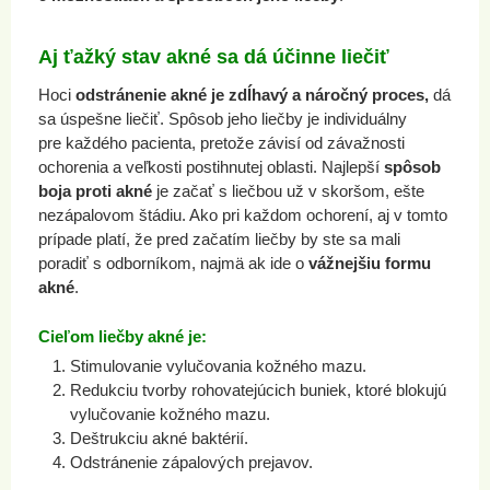
Aj ťažký stav akné sa dá účinne liečiť
Hoci
odstránenie akné je zdĺhavý a náročný proces,
dá
sa úspešne liečiť. Spôsob jeho liečby je individuálny
pre každého pacienta, pretože závisí od závažnosti
ochorenia a veľkosti postihnutej oblasti. Najlepší
spôsob
boja proti akné
je začať s liečbou už v skoršom, ešte
nezápalovom štádiu. Ako pri každom ochorení, aj v tomto
prípade platí, že pred začatím liečby by ste sa mali
poradiť s odborníkom, najmä ak ide o
vážnejšiu formu
akné
.
Cieľom liečby akné je:
Stimulovanie vylučovania kožného mazu.
Redukciu tvorby rohovatejúcich buniek, ktoré blokujú
vylučovanie kožného mazu.
Deštrukciu akné baktérií.
Odstránenie zápalových prejavov.