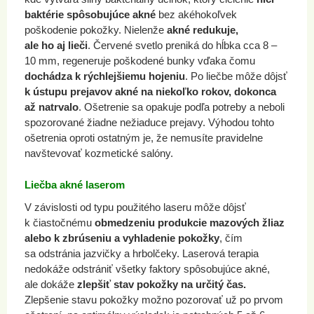
baktérie spôsobujúce akné
bez akéhokoľvek
poškodenie pokožky. Nielenže
akné redukuje,
ale ho aj lieči
. Červené svetlo preniká do hĺbka cca 8 –
10 mm, regeneruje poškodené bunky vďaka čomu
dochádza k rýchlejšiemu hojeniu
. Po liečbe môže dôjsť
k ústupu prejavov akné na niekoľko rokov, dokonca
až natrvalo
. Ošetrenie sa opakuje podľa potreby a neboli
spozorované žiadne nežiaduce prejavy. Výhodou tohto
ošetrenia oproti ostatným je, že nemusíte pravidelne
navštevovať kozmetické salóny.
Liečba akné laserom
V závislosti od typu použitého laseru môže dôjsť
k čiastočnému
obmedzeniu produkcie mazových žliaz
alebo k zbrúseniu a vyhladenie pokožky
, čím
sa odstránia jazvičky a hrbolčeky. Laserová terapia
nedokáže odstrániť všetky faktory spôsobujúce akné,
ale dokáže
zlepšiť stav pokožky na určitý čas.
Zlepšenie stavu pokožky možno pozorovať už po prvom