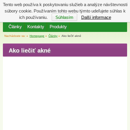
Tento web používa k poskytovaniu služieb a analýze návštevnosti
Katalóg
Váš košík
súbory cookie. Používaním tohto webu týmto udeľujete súhlas k
je prázdny
ich používaniu.
Súhlasím
Další informace
Články
Kontakty
Produkty
Nachádzate sa:
»
Homepage
»
Články
»
Ako liečiť akné
Ako liečiť akné