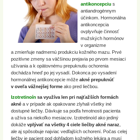
antikoncepciu
s
antiandrogénnym
účinkom. Hormonálna
antikoncepcia
ovplyvňuje činnosť
mužských hormónov
v organizme
a zmierňuje nadmernú produkciu kožného mazu. Prvé
pozitívne zmeny sa väčšinou prejavia po prvom mesiaci
užívania a k opätovnému prepuknutiu ochorenia
dochádza hneď po jej vysadí. Dokonca po vysadení
hormonálnej antikoncepcie môže
akné prepuknúť
v oveľa vážnejšej forme
ako pred liečbou.
Izotretinoín
sa využíva len pri najťažších formách
akné
a v prípade ak opakovane zlyhali všetky iné
dostupné liečby. Dávkuje sa podľa hmotnosti pacienta
a užíva sa niekoľko mesiacov. Izotretinoíd ako jediný
dokáže
vplývať na všetky 4 ciele liečby akné naraz
,
ale aj spôsobuje najviac vedľajších ochorení. Počas celej
liečby je pacient pod dohľadom kožného lekára a musí