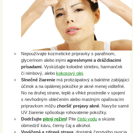
Nepoužívajte kozmetické prípravky s parafínom,
glycerínom alebo inými
agresívnymi a dráždiacimi
prísadami
. Vyskúšajte koloidné striebro, harmanček
či nimbový, alebo
kokosový olej
.
Slnečné žiarenie
má protizápalový a baktérie zabíjajúci
účinok a na opálenej pokožke je akné menej viditeľné.
No na druhej strane, teplé a vlhké prostredie v spojení
s nevhodným oblečením alebo mastným opaľovacím
prípravkom môžu
zhoršiť prejavy akné
. Navyše samé
UV žiarenie spôsobuje rohovatenie pokožky.
Dodržujte
pitný režim
!
Pite
čistú vodu
a skúste
obmedziť kávu, čierny čaj a alkohol.
Vyvážená a zdravá strava
, dostatok čerstvého ovocia