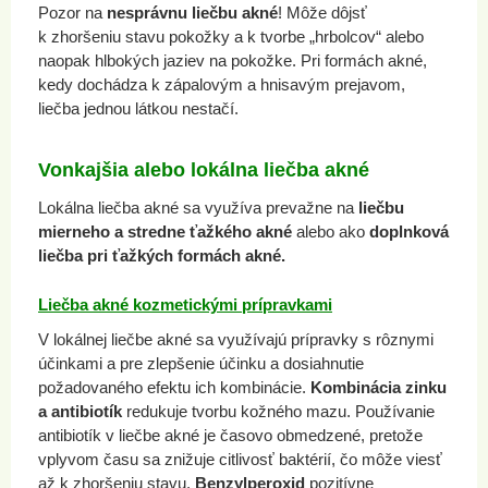
Pozor na
nesprávnu liečbu akné
! Môže dôjsť
k zhoršeniu stavu pokožky a k tvorbe „hrbolcov“ alebo
naopak hlbokých jaziev na pokožke. Pri formách akné,
kedy dochádza k zápalovým a hnisavým prejavom,
liečba jednou látkou nestačí.
Vonkajšia alebo lokálna liečba akné
Lokálna liečba akné sa využíva prevažne na
liečbu
mierneho a stredne ťažkého akné
alebo ako
doplnková
liečba pri ťažkých formách akné.
Liečba akné kozmetickými prípravkami
V lokálnej liečbe akné sa využívajú prípravky s rôznymi
účinkami a pre zlepšenie účinku a dosiahnutie
požadovaného efektu ich kombinácie.
Kombinácia zinku
a antibiotík
redukuje tvorbu kožného mazu. Používanie
antibiotík v liečbe akné je časovo obmedzené, pretože
vplyvom času sa znižuje citlivosť baktérií, čo môže viesť
až k zhoršeniu stavu.
Benzylperoxid
pozitívne