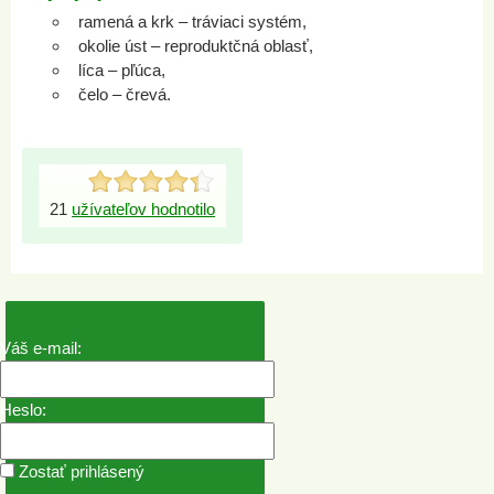
ramená a krk – tráviaci systém,
okolie úst – reproduktčná oblasť,
líca – pľúca,
čelo – črevá.
21
užívateľov hodnotilo
Váš e-mail:
Heslo:
Zostať prihlásený