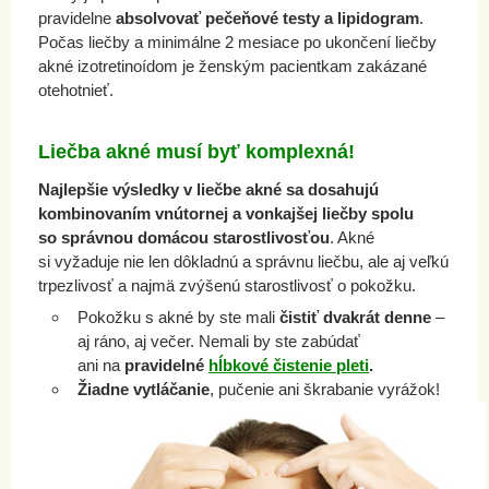
pravidelne
absolvovať pečeňové testy a lipidogram
.
Počas liečby a minimálne 2 mesiace po ukončení liečby
akné izotretinoídom je ženským pacientkam zakázané
otehotnieť.
Liečba akné musí byť komplexná!
Najlepšie výsledky v liečbe akné sa dosahujú
kombinovaním vnútornej a vonkajšej liečby spolu
so správnou domácou starostlivosťou
. Akné
si vyžaduje nie len dôkladnú a správnu liečbu, ale aj veľkú
trpezlivosť a najmä zvýšenú starostlivosť o pokožku.
Pokožku s akné by ste mali
čistiť dvakrát denne
–
aj ráno, aj večer. Nemali by ste zabúdať
ani na
pravidelné
hĺbkové čistenie pleti
.
Žiadne vytláčanie
, pučenie ani škrabanie vyrážok!