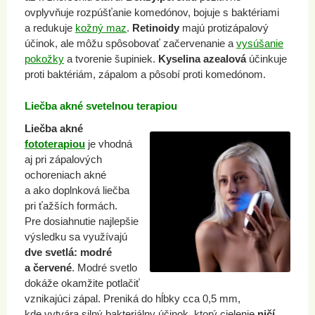
ovplyvňuje rozpúšťanie komedónov, bojuje s baktériami
a redukuje
kožný maz
.
Retinoidy
majú protizápalový
účinok, ale môžu spôsobovať začervenanie a
vysúšanie
pokožky
a tvorenie šupiniek.
Kyselina azealová
účinkuje
proti baktériám, zápalom a pôsobí proti komedónom.
Liečba akné svetelnou terapiou
Liečba akné
fototerapiou
je vhodná
aj pri zápalových
ochoreniach akné
a ako doplnková liečba
pri ťažších formách.
Pre dosiahnutie najlepšie
výsledku sa využívajú
dve svetlá: modré
a červené
. Modré svetlo
dokáže okamžite potlačiť
vznikajúci zápal. Preniká do hĺbky cca 0,5 mm,
kde vytvára silný bakteriálny účinok, ktorý cielenie
ničí