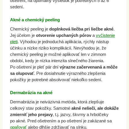
ošetrení, na optimálny výsledok je potrebných 5 až 6
sedení.
Akné a chemický peeling
Chemický peeling je
doplnková liečba pri liečbe akné
.
Jej účelom je
otvorenie upchaných pórov
a
vyčistenie
pleti
. Výhodou je jednoduchá aplikácia, rýchly nástup
účinku a nízke riziko komplikácií. Nevýhodou je, že
chemický peeling je možné aplikovať len v zimnom
období, kedy je nízka intenzita slnečného žiarenia.
Po ošetrení je pleť pár dní
výrazne začervenaná a môže
sa olupovať
. Pre dosiahnutie výrazného zlepšenia
pokožky je potrebné absolvovať niekoľko sedení.
Dermabrázia na akné
Dermabrázia je neivázivná metóda, ktorá zlepšuje
celkový stav pokožky. Samotné
akné nelieči, ale dokáže
zmierniť jeho prejavy
, t.j. jazvy, škvrny a hrbolčeky
po akné. Pred ošetrením a po ošetrení je zakázané sa
opaľovať
alebo dlhšie zdržiavať na slnku.