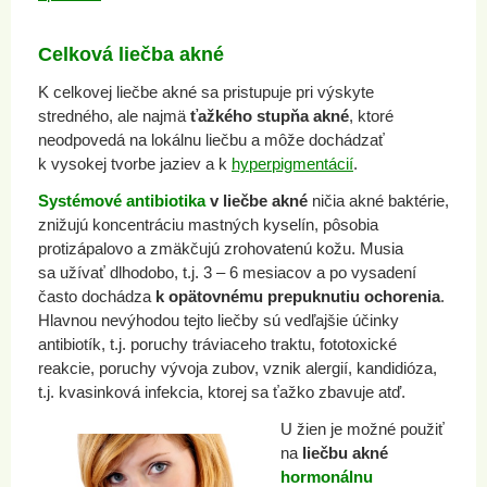
Celková liečba akné
K celkovej liečbe akné sa pristupuje pri výskyte
stredného, ale najmä
ťažkého stupňa akné
, ktoré
neodpovedá na lokálnu liečbu a môže dochádzať
k vysokej tvorbe jaziev a k
hyperpigmentácií
.
Systémové antibiotika
v liečbe akné
ničia akné baktérie,
znižujú koncentráciu mastných kyselín, pôsobia
protizápalovo a zmäkčujú zrohovatenú kožu. Musia
sa užívať dlhodobo, t.j. 3 – 6 mesiacov a po vysadení
často dochádza
k opätovnému prepuknutiu ochorenia
.
Hlavnou nevýhodou tejto liečby sú vedľajšie účinky
antibiotík, t.j. poruchy tráviaceho traktu, fototoxické
reakcie, poruchy vývoja zubov, vznik alergií, kandidióza,
t.j. kvasinková infekcia, ktorej sa ťažko zbavuje atď.
U žien je možné použiť
na
liečbu akné
hormonálnu