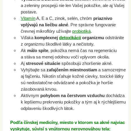
a zeleniny prospejú nie len Vašej pokožke, ale aj Vašej
postave.
Vitamín
A, E a C, zinok, selén, chróm
priaznivo
vplývajú na liečbu akné
. Pre správne fungovanie
črevnej mikroflóry užívajte
probiotiká
.
Vďaka
komplexnej
detoxikácii
organizmu
odstránite
z organizmu škodlivé látky a nečistoty.
Ak
málo spíte
, pokožka nemá čas na regeneráciu
a stáva sa menej odolnou voči vplyvom okolia.
Aj
stresové situácie
spôsobujú zhoršenie akné.
Vyhýbajte sa
zafajčením miestnostiam
a samozrejme
aj fajčeniu. Nikotín sťahuje kožné cievky, toxické látky
sú nedostatočne odvádzané a pokožka je horšie
zásobovaná krvou.
Aktívnym
pohybom na čerstvom vzduchu
dochádza
k lepšiemu prekrveniu pokožky a tým aj k rýchlejšiemu
odplaveniu škodlivých látok.
Podľa čínskej medicíny, miesto v ktorom sa akné najviac
vyskytuje, súvisí s vnútornou nerovnováhou tela: