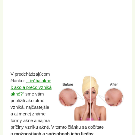
V predchádzajúcom
článku: „
Liečba akné
I: ako a prečo vzniká
akné?
“ sme vám
priblížili ako akné
vzniká, najčastejšie
a aj menej známe
formy akné a najmä
príčiny vzniku akné. V tomto článku sa dočítate
o
možnostiach a spôsoboch jeho liečby
.